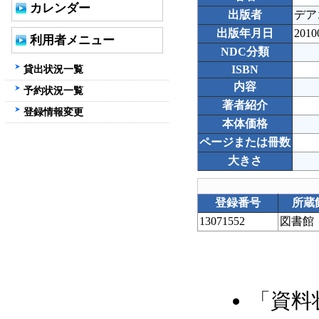
カレンダー
出版者
デア
出版年月日
2010
利用者メニュー
NDC分類
貸出状況一覧
ISBN
内容
予約状況一覧
著者紹介
登録情報変更
本体価格
ページまたは冊数
大きさ
登録番号
所蔵
13071552
図書館
「資料