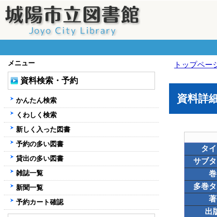
メニュー
トップペー
資料検索・予約
資料詳
かんたん検索
くわしく検索
新しく入った図書
予約の多い図書
タイ
貸出の多い図書
サブタ
雑誌一覧
巻
多巻タ
新聞一覧
著
予約カート確認
出