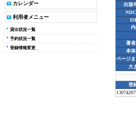
カレンダー
出版
ND
利用者メニュー
IS
内
貸出状況一覧
予約状況一覧
著者
登録情報変更
本体
ページま
大
登
13074207