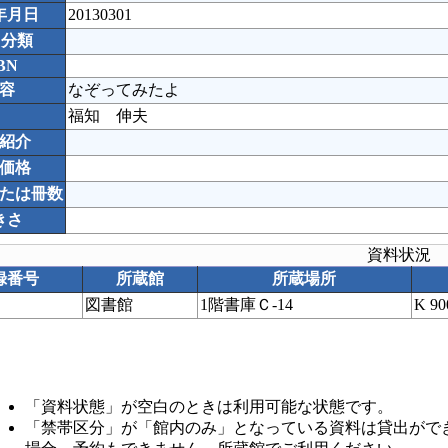
年月日
20130301
C分類
BN
容
なぞってみたよ
福知 伸夫
紹介
価格
たは冊数
きさ
資料状況
録番号
所蔵館
所蔵場所
図書館
1階書庫Ｃ-14
K 9
「資料状態」が空白のときは利用可能な状態です。
「禁帯区分」が「館内のみ」となっている資料は貸出がで