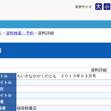
ジ
>
資料検索・予約
> 資料詳細
細
資料詳細
トル
ちいさなかがくのとも ２０１３年０３月号
イトル
次
イトル
者
版者
福音館書店