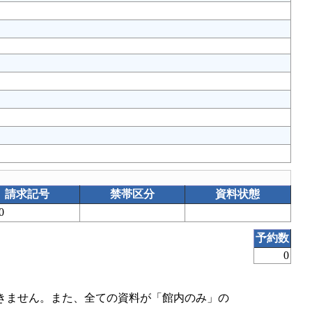
請求記号
禁帯区分
資料状態
00
予約数
0
きません。また、全ての資料が「館内のみ」の