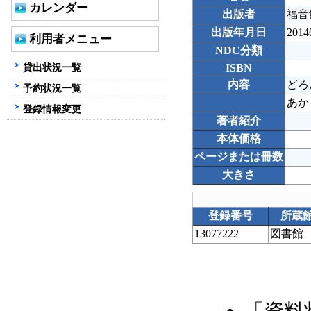
カレンダー
出版者
福音
出版年月日
2014
利用者メニュー
NDC分類
貸出状況一覧
ISBN
内容
どろ
予約状況一覧
あか
登録情報変更
著者紹介
本体価格
ページまたは冊数
大きさ
登録番号
所蔵
13077222
図書館