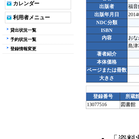
カレンダー
出版者
福音
出版年月日
2014
利用者メニュー
NDC分類
貸出状況一覧
ISBN
内容
おな
予約状況一覧
島津
登録情報変更
著者紹介
本体価格
ページまたは冊数
大きさ
登録番号
所蔵
13077516
図書館