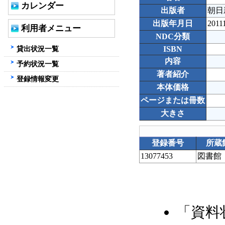
カレンダー
出版者
朝日
出版年月日
2011
利用者メニュー
NDC分類
貸出状況一覧
ISBN
内容
予約状況一覧
著者紹介
登録情報変更
本体価格
ページまたは冊数
大きさ
登録番号
所蔵
13077453
図書館
「資料