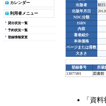
カレンダー
出版者
朝日
出版年月日
2012
利用者メニュー
NDC分類
貸出状況一覧
ISBN
内容
予約状況一覧
著者紹介
登録情報変更
本体価格
ページまたは冊数
大きさ
登録番号
所蔵
13077491
図書館
「資料