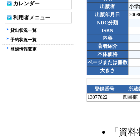
カレンダー
出版者
小学
出版年月日
2008
利用者メニュー
NDC分類
貸出状況一覧
ISBN
内容
予約状況一覧
著者紹介
登録情報変更
本体価格
ページまたは冊数
大きさ
登録番号
所蔵
13077822
図書館
「資料