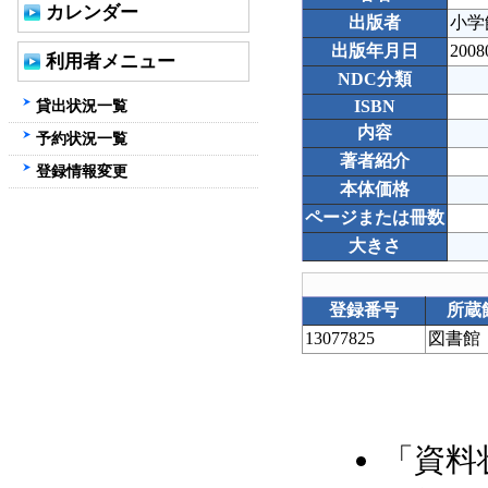
カレンダー
出版者
小学
出版年月日
2008
利用者メニュー
NDC分類
貸出状況一覧
ISBN
内容
予約状況一覧
著者紹介
登録情報変更
本体価格
ページまたは冊数
大きさ
登録番号
所蔵
13077825
図書館
「資料