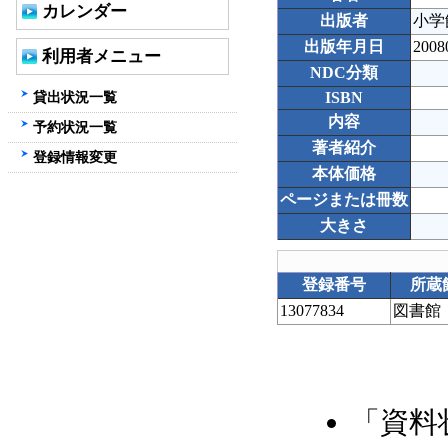
カレンダー
出版者
小学
出版年月日
2008
利用者メニュー
NDC分類
貸出状況一覧
ISBN
内容
予約状況一覧
著者紹介
登録情報変更
本体価格
ページまたは冊数
大きさ
登録番号
所蔵
13077834
図書館
「資料