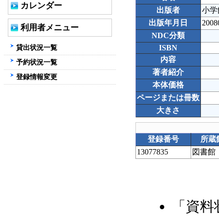
カレンダー
出版者
小学
出版年月日
2008
利用者メニュー
NDC分類
貸出状況一覧
ISBN
内容
予約状況一覧
著者紹介
登録情報変更
本体価格
ページまたは冊数
大きさ
登録番号
所蔵
13077835
図書館
「資料