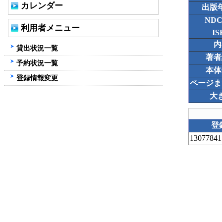
カレンダー
出版
ND
利用者メニュー
IS
内
貸出状況一覧
著者
予約状況一覧
本体
登録情報変更
ページま
大
登
13077841