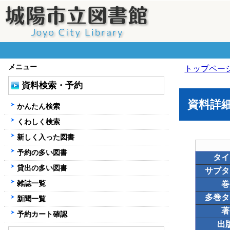
メニュー
トップペー
資料検索・予約
資料詳
かんたん検索
くわしく検索
新しく入った図書
予約の多い図書
タイ
貸出の多い図書
サブタ
雑誌一覧
巻
多巻タ
新聞一覧
著
予約カート確認
出