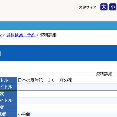
ジ
>
資料検索・予約
> 資料詳細
細
資料詳細
トル
日本の歳時記 ３０ 霜の花
イトル
次
イトル
者
版者
小学館