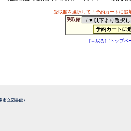
受取館を選択して「予約カートに追
受取館
[←戻る]
[トップペ
城陽市立図書館）