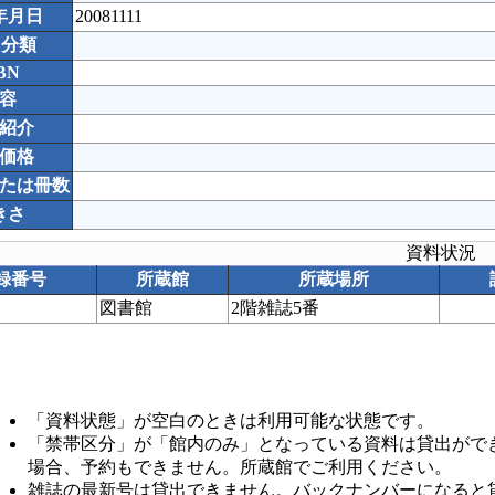
年月日
20081111
C分類
BN
容
紹介
価格
たは冊数
きさ
資料状況
録番号
所蔵館
所蔵場所
図書館
2階雑誌5番
「資料状態」が空白のときは利用可能な状態です。
「禁帯区分」が「館内のみ」となっている資料は貸出がで
場合、予約もできません。所蔵館でご利用ください。
雑誌の最新号は貸出できません。バックナンバーになると