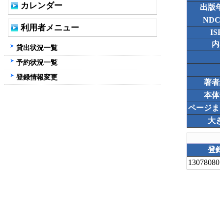
カレンダー
出版
ND
利用者メニュー
IS
内
貸出状況一覧
予約状況一覧
登録情報変更
著者
本体
ページま
大
登
13078080