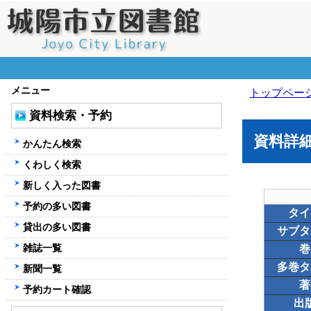
メニュー
トップペー
資料検索・予約
資料詳
かんたん検索
くわしく検索
新しく入った図書
予約の多い図書
タイ
貸出の多い図書
サブタ
雑誌一覧
巻
多巻タ
新聞一覧
著
予約カート確認
出