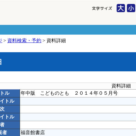
ジ
>
資料検索・予約
> 資料詳細
細
資料詳細
トル
年中版 こどものとも ２０１４年０５月号
イトル
次
イトル
者
版者
福音館書店