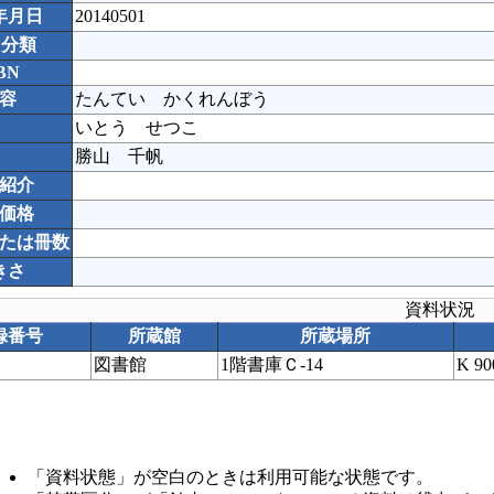
年月日
20140501
C分類
BN
容
たんてい かくれんぼう
いとう せつこ
勝山 千帆
紹介
価格
たは冊数
きさ
資料状況
録番号
所蔵館
所蔵場所
図書館
1階書庫Ｃ-14
K 9
「資料状態」が空白のときは利用可能な状態です。