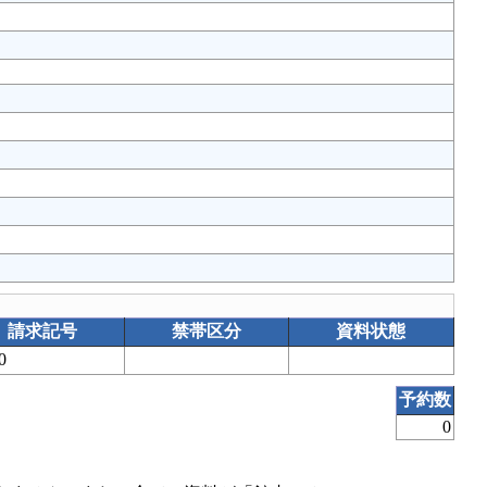
請求記号
禁帯区分
資料状態
00
予約数
0