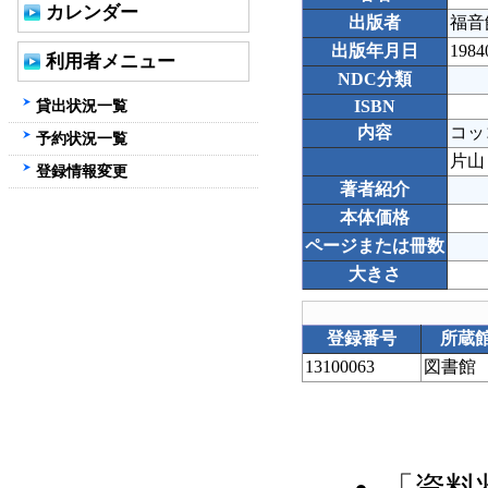
カレンダー
出版者
福音
出版年月日
1984
利用者メニュー
NDC分類
貸出状況一覧
ISBN
内容
コッ
予約状況一覧
片山
登録情報変更
著者紹介
本体価格
ページまたは冊数
大きさ
登録番号
所蔵
13100063
図書館