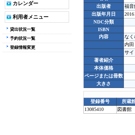
カレンダー
出版者
福音
出版年月日
2016
利用者メニュー
NDC分類
貸出状況一覧
ISBN
内容
なく
予約状況一覧
内田
登録情報変更
サイ
著者紹介
本体価格
ページまたは冊数
大きさ
登録番号
所蔵
13085410
図書館