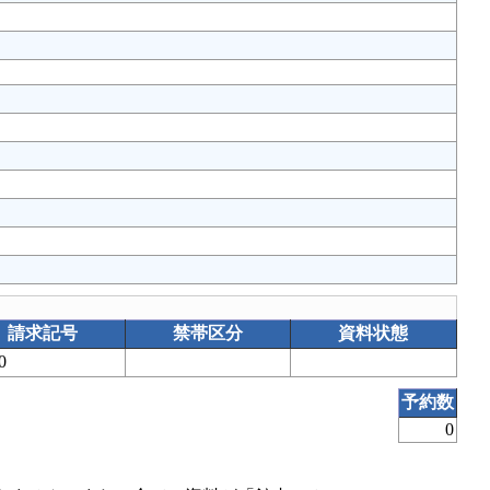
請求記号
禁帯区分
資料状態
00
予約数
0