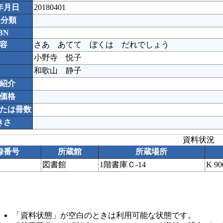
年月日
20180401
C分類
BN
容
さあ あてて ぼくは だれでしょう
小野寺 悦子
和歌山 静子
紹介
価格
たは冊数
きさ
資料状況
録番号
所蔵館
所蔵場所
図書館
1階書庫Ｃ-14
K 9
「資料状態」が空白のときは利用可能な状態です。