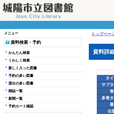
メニュー
トップペー
資料検索・予約
資料詳
かんたん検索
くわしく検索
新しく入った図書
予約の多い図書
タイ
貸出の多い図書
サブタ
雑誌一覧
巻
多巻タ
新聞一覧
著
予約カート確認
出