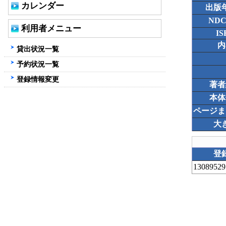
カレンダー
出版
ND
利用者メニュー
IS
内
貸出状況一覧
予約状況一覧
登録情報変更
著者
本体
ページま
大
登
13089529