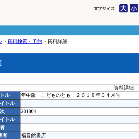
ジ
>
資料検索・予約
> 資料詳細
細
資料詳細
トル
年中版 こどものとも ２０１８年０４月号
イトル
次
201804
イトル
者
版者
福音館書店