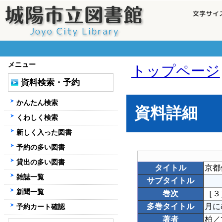
メニュー
トップページ
資料検索・予約
かんたん検索
資料詳細
くわしく検索
新しく入った図書
予約の多い図書
貸出の多い図書
タイトル
京都
雑誌一覧
サブタイトル
新聞一覧
巻次
［３
多巻タイトル
月に
予約カート確認
著者
柏／