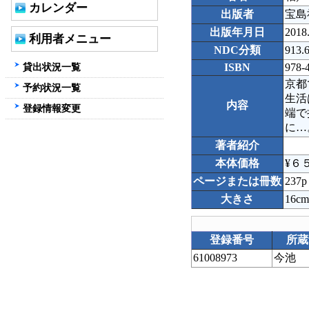
カレンダー
出版者
宝島
出版年月日
2018
利用者メニュー
NDC分類
913.
貸出状況一覧
ISBN
978-
京都
予約状況一覧
生活
内容
登録情報変更
端で
に…
著者紹介
本体価格
¥６
ページまたは冊数
237p
大きさ
16cm
登録番号
所蔵
61008973
今池