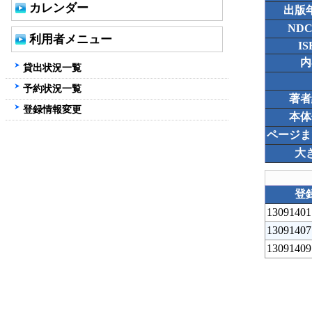
カレンダー
出版
ND
利用者メニュー
IS
内
貸出状況一覧
予約状況一覧
著者
登録情報変更
本体
ページま
大
登
13091401
13091407
13091409