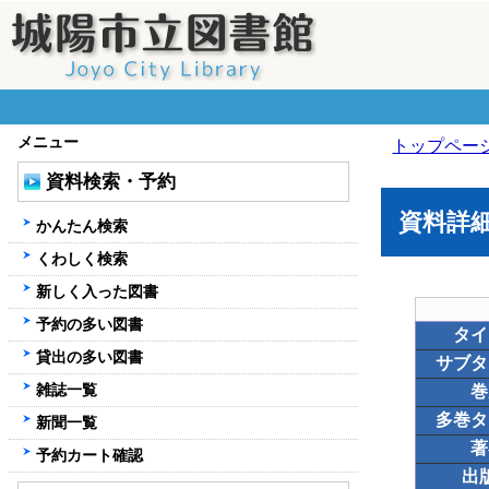
メニュー
トップペー
資料検索・予約
資料詳
かんたん検索
くわしく検索
新しく入った図書
予約の多い図書
タイ
貸出の多い図書
サブタ
雑誌一覧
巻
多巻タ
新聞一覧
著
予約カート確認
出