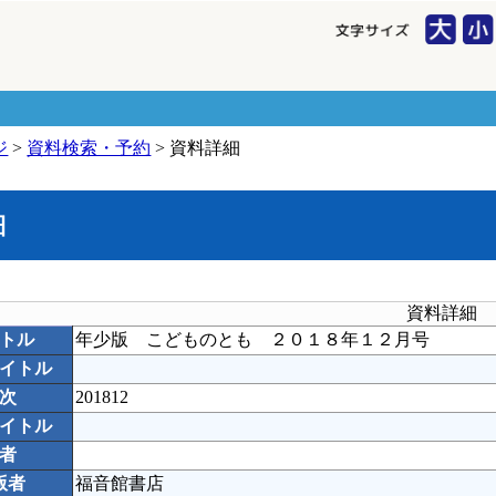
ジ
>
資料検索・予約
> 資料詳細
細
資料詳細
トル
年少版 こどものとも ２０１８年１２月号
イトル
次
201812
イトル
者
版者
福音館書店