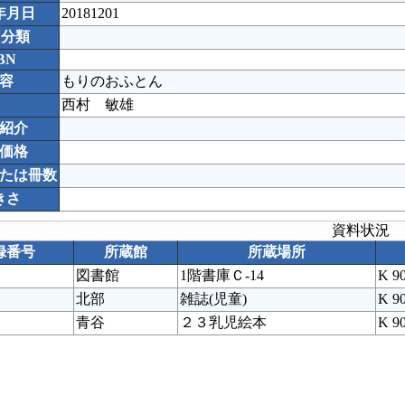
年月日
20181201
C分類
BN
容
もりのおふとん
西村 敏雄
紹介
価格
たは冊数
きさ
資料状況
録番号
所蔵館
所蔵場所
図書館
1階書庫Ｃ-14
K 9
北部
雑誌(児童)
K 9
青谷
２３乳児絵本
K 9