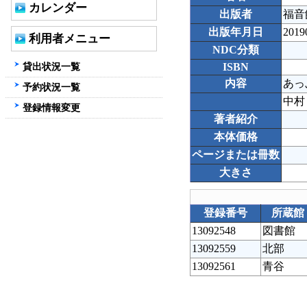
カレンダー
出版者
福音
出版年月日
2019
利用者メニュー
NDC分類
貸出状況一覧
ISBN
内容
あっ
予約状況一覧
中村
登録情報変更
著者紹介
本体価格
ページまたは冊数
大きさ
登録番号
所蔵館
13092548
図書館
13092559
北部
13092561
青谷