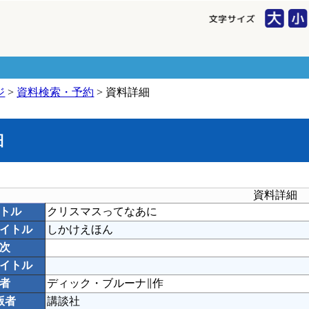
ジ
>
資料検索・予約
> 資料詳細
細
資料詳細
トル
クリスマスってなあに
イトル
しかけえほん
次
イトル
者
ディック・ブルーナ∥作
版者
講談社