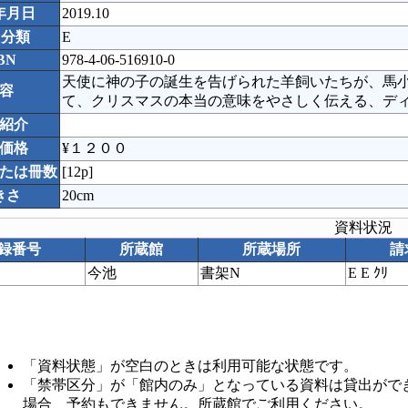
年月日
2019.10
C分類
E
BN
978-4-06-516910-0
天使に神の子の誕生を告げられた羊飼いたちが、馬
容
て、クリスマスの本当の意味をやさしく伝える、デ
紹介
価格
¥１２００
たは冊数
[12p]
きさ
20cm
資料状況
録番号
所蔵館
所蔵場所
請
今池
書架N
E E ｸﾘ
「資料状態」が空白のときは利用可能な状態です。
「禁帯区分」が「館内のみ」となっている資料は貸出がで
場合、予約もできません。所蔵館でご利用ください。