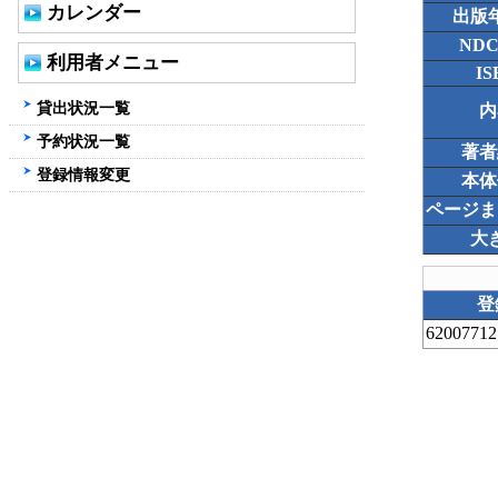
カレンダー
出版
ND
利用者メニュー
IS
貸出状況一覧
内
予約状況一覧
著者
登録情報変更
本体
ページま
大
登
62007712