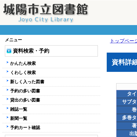
メニュー
トップペー
資料検索・予約
資料詳
かんたん検索
くわしく検索
新しく入った図書
予約の多い図書
タイ
貸出の多い図書
サブタ
雑誌一覧
巻
多巻タ
新聞一覧
著
予約カート確認
出