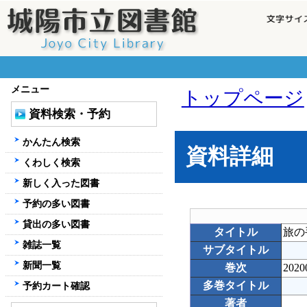
メニュー
トップページ
資料検索・予約
かんたん検索
資料詳細
くわしく検索
新しく入った図書
予約の多い図書
貸出の多い図書
タイトル
旅の
雑誌一覧
サブタイトル
新聞一覧
巻次
2020
多巻タイトル
予約カート確認
著者