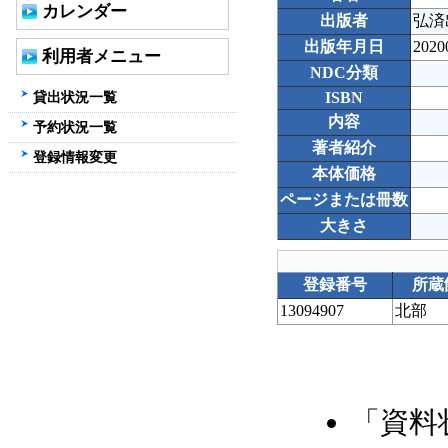
カレンダー
出版者
弘済
出版年月日
2020
利用者メニュー
NDC分類
貸出状況一覧
ISBN
内容
予約状況一覧
著者紹介
登録情報変更
本体価格
ページまたは冊数
大きさ
登録番号
所蔵
13094907
北部
「資料