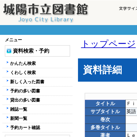
メニュー
トップページ
資料検索・予約
かんたん検索
資料詳細
くわしく検索
新しく入った図書
予約の多い図書
貸出の多い図書
タイトル
Ｆｉ
雑誌一覧
サブタイトル
英語
新聞一覧
巻次
多巻タイトル
予約カート確認
著者
Ｌｅ