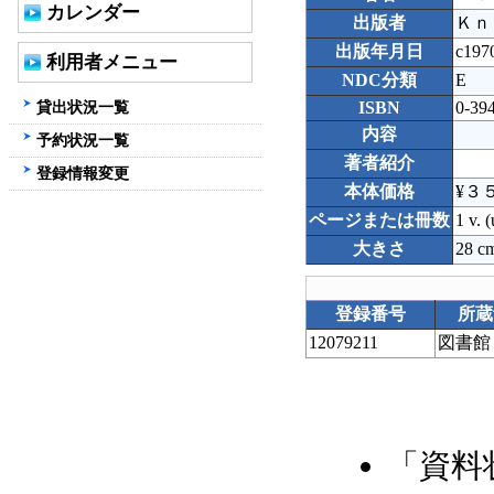
カレンダー
出版者
Ｋｎ
出版年月日
c197
利用者メニュー
NDC分類
E
貸出状況一覧
ISBN
0-39
内容
予約状況一覧
著者紹介
登録情報変更
本体価格
¥３
ページまたは冊数
1 v. (
大きさ
28 c
登録番号
所蔵
12079211
図書館
「資料