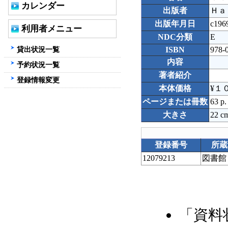
カレンダー
出版者
Ｈａ
出版年月日
c196
利用者メニュー
NDC分類
E
貸出状況一覧
ISBN
978-
内容
予約状況一覧
著者紹介
登録情報変更
本体価格
¥１
ページまたは冊数
63 p. 
大きさ
22 c
登録番号
所蔵
12079213
図書館
「資料