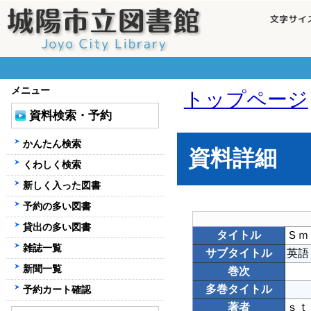
メニュー
トップページ
資料検索・予約
かんたん検索
資料詳細
くわしく検索
新しく入った図書
予約の多い図書
貸出の多い図書
タイトル
Ｓｍ
雑誌一覧
サブタイトル
英語
新聞一覧
巻次
多巻タイトル
予約カート確認
著者
ｓｔ