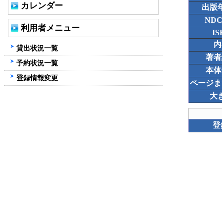
カレンダー
出版
ND
利用者メニュー
IS
内
貸出状況一覧
著者
予約状況一覧
本体
登録情報変更
ページま
大
登