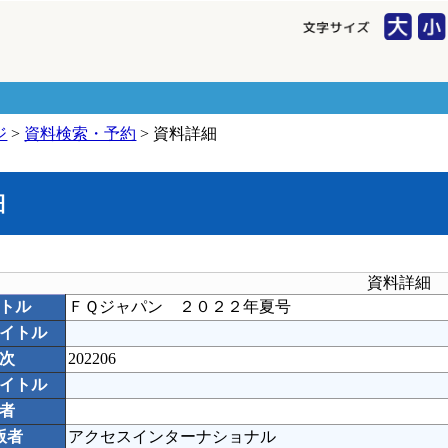
ジ
>
資料検索・予約
> 資料詳細
細
資料詳細
トル
ＦＱジャパン ２０２２年夏号
イトル
次
202206
イトル
者
版者
アクセスインターナショナル