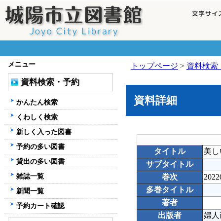
メニュー
トップページ
>
資料検索
資料検索・予約
資料詳細
かんたん検索
くわしく検索
新しく入った図書
予約の多い図書
タイトル
美し
貸出の多い図書
サブタイトル
雑誌一覧
巻次
2022
多巻タイトル
新聞一覧
著者
予約カート確認
出版者
婦人