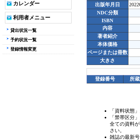
カレンダー
出版年月日
2022
NDC分類
利用者メニュー
ISBN
内容
貸出状況一覧
著者紹介
予約状況一覧
本体価格
登録情報変更
ページまたは冊数
大きさ
登録番号
所蔵
「資料状態」
「禁帯区分」
全ての資料が
さい。
雑誌の最新号