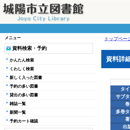
メニュー
トップペー
資料検索・予約
資料詳
かんたん検索
くわしく検索
新しく入った図書
予約の多い図書
タイ
貸出の多い図書
サブタ
雑誌一覧
巻
多巻タ
新聞一覧
著
予約カート確認
出