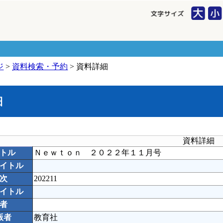
ジ
>
資料検索・予約
> 資料詳細
細
資料詳細
トル
Ｎｅｗｔｏｎ ２０２２年１１月号
イトル
次
202211
イトル
者
版者
教育社