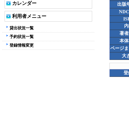
カレンダー
出版
ND
利用者メニュー
IS
内
貸出状況一覧
著者
予約状況一覧
本体
登録情報変更
ページま
大
登