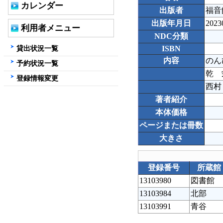
カレンダー
出版者
福音
出版年月日
2023
利用者メニュー
NDC分類
貸出状況一覧
ISBN
内容
のん
予約状況一覧
乾 
登録情報変更
西村
著者紹介
本体価格
ページまたは冊数
大きさ
登録番号
所蔵館
13103980
図書館
13103984
北部
13103991
青谷