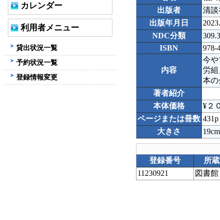
カレンダー
出版者
清談
出版年月日
2023
利用者メニュー
NDC分類
309.
貸出状況一覧
ISBN
978-
今や
予約状況一覧
内容
労組
登録情報変更
本の
著者紹介
本体価格
¥２
ページまたは冊数
431p
大きさ
19cm
登録番号
所蔵
11230921
図書館