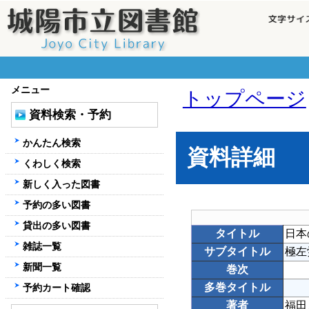
メニュー
トップページ
資料検索・予約
かんたん検索
資料詳細
くわしく検索
新しく入った図書
予約の多い図書
貸出の多い図書
タイトル
日本
雑誌一覧
サブタイトル
極左
新聞一覧
巻次
多巻タイトル
予約カート確認
著者
福田