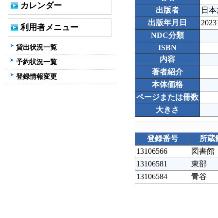
カレンダー
出版者
日本
出版年月日
2023
利用者メニュー
NDC分類
貸出状況一覧
ISBN
内容
予約状況一覧
著者紹介
登録情報変更
本体価格
ページまたは冊数
大きさ
登録番号
所蔵
13106566
図書館
13106581
東部
13106584
青谷