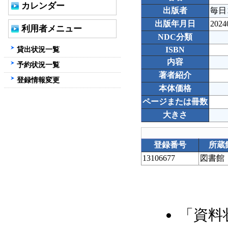
カレンダー
出版者
毎日
出版年月日
2024
利用者メニュー
NDC分類
貸出状況一覧
ISBN
内容
予約状況一覧
著者紹介
登録情報変更
本体価格
ページまたは冊数
大きさ
登録番号
所蔵
13106677
図書館
「資料