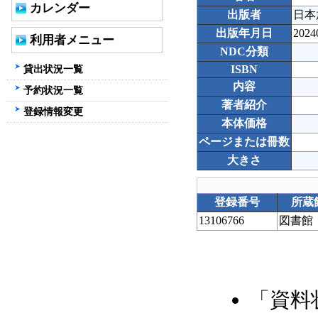
カレンダー
出版者
日本
出版年月日
2024
利用者メニュー
NDC分類
貸出状況一覧
ISBN
内容
予約状況一覧
著者紹介
登録情報変更
本体価格
ページまたは冊数
大きさ
登録番号
所蔵
13106766
図書館
「資料