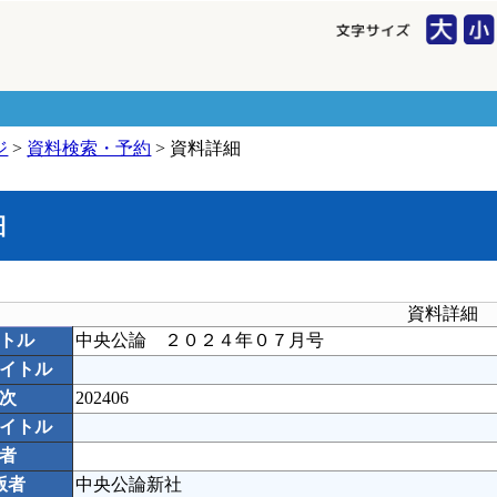
ジ
>
資料検索・予約
> 資料詳細
細
資料詳細
トル
中央公論 ２０２４年０７月号
イトル
次
202406
イトル
者
版者
中央公論新社