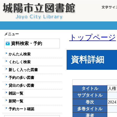
メニュー
トップページ
資料検索・予約
かんたん検索
資料詳細
くわしく検索
新しく入った図書
予約の多い図書
貸出の多い図書
タイトル
人権
雑誌一覧
サブタイトル
新聞一覧
巻次
2024
多巻タイトル
予約カート確認
著者