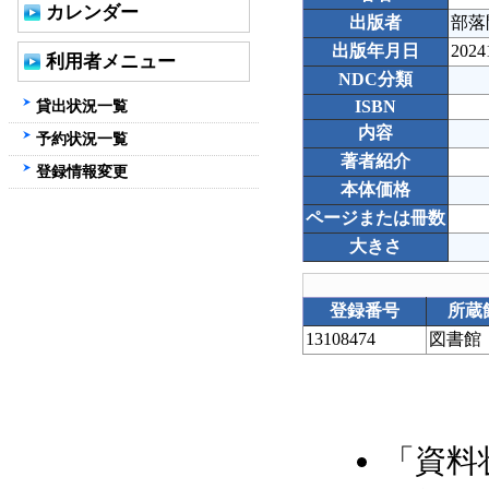
カレンダー
出版者
部落
出版年月日
2024
利用者メニュー
NDC分類
貸出状況一覧
ISBN
内容
予約状況一覧
著者紹介
登録情報変更
本体価格
ページまたは冊数
大きさ
登録番号
所蔵
13108474
図書館
「資料