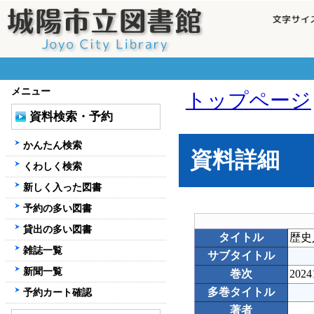
メニュー
トップページ
資料検索・予約
かんたん検索
資料詳細
くわしく検索
新しく入った図書
予約の多い図書
貸出の多い図書
タイトル
歴史
雑誌一覧
サブタイトル
新聞一覧
巻次
2024
多巻タイトル
予約カート確認
著者