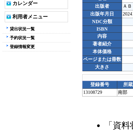
カレンダー
出版者
ＡＢ
出版年月日
2024
利用者メニュー
NDC分類
貸出状況一覧
ISBN
内容
予約状況一覧
著者紹介
登録情報変更
本体価格
ページまたは冊数
大きさ
登録番号
所蔵
13108729
南部
「資料