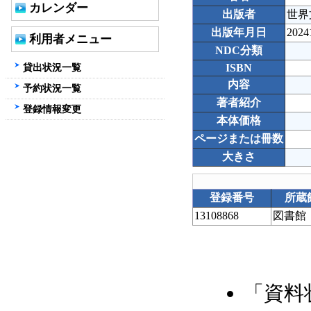
カレンダー
出版者
世界
出版年月日
2024
利用者メニュー
NDC分類
貸出状況一覧
ISBN
内容
予約状況一覧
著者紹介
登録情報変更
本体価格
ページまたは冊数
大きさ
登録番号
所蔵
13108868
図書館
「資料