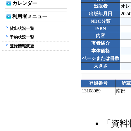
カレンダー
出版者
オレ
出版年月日
2024
利用者メニュー
NDC分類
貸出状況一覧
ISBN
内容
予約状況一覧
著者紹介
登録情報変更
本体価格
ページまたは冊数
大きさ
登録番号
所蔵
13108989
南部
「資料