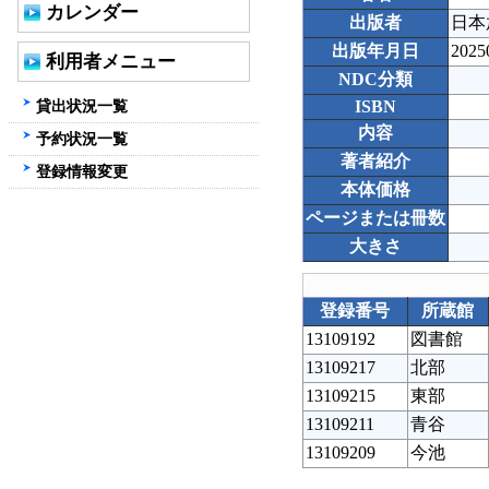
カレンダー
出版者
日本
出版年月日
2025
利用者メニュー
NDC分類
貸出状況一覧
ISBN
内容
予約状況一覧
著者紹介
登録情報変更
本体価格
ページまたは冊数
大きさ
登録番号
所蔵館
13109192
図書館
13109217
北部
13109215
東部
13109211
青谷
13109209
今池