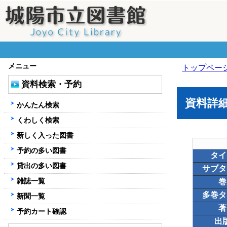
メニュー
トップペー
資料検索・予約
資料詳
かんたん検索
くわしく検索
新しく入った図書
予約の多い図書
タイ
貸出の多い図書
サブタ
雑誌一覧
巻
多巻タ
新聞一覧
著
予約カート確認
出