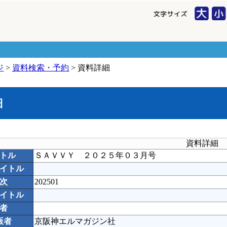
ジ
>
資料検索・予約
> 資料詳細
細
資料詳細
トル
ＳＡＶＶＹ ２０２５年０３月号
イトル
次
202501
イトル
者
版者
京阪神エルマガジン社