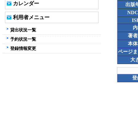
カレンダー
出版
ND
利用者メニュー
IS
内
貸出状況一覧
著者
予約状況一覧
本体
登録情報変更
ページま
大
登