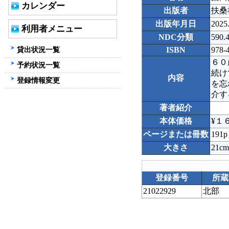
カレンダー
出版者
扶桑
出版年月日
2025
利用者メニュー
NDC分類
590.
貸出状況一覧
ISBN
978-
６０
予約状況一覧
続け
内容
登録情報変更
を忘
介す
著者紹介
本体価格
¥１
ページまたは冊数
191p
大きさ
21cm
登録番号
所蔵
21022929
北部