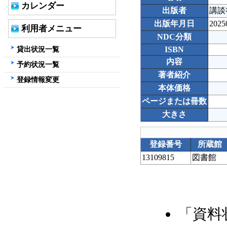
カレンダー
出版者
講談
出版年月日
2025
利用者メニュー
NDC分類
貸出状況一覧
ISBN
内容
予約状況一覧
著者紹介
登録情報変更
本体価格
ページまたは冊数
大きさ
登録番号
所蔵館
13109815
図書館
「資料