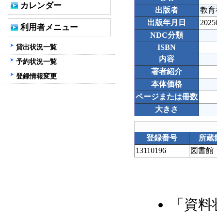
カレンダー
出版者
教育
出版年月日
2025
利用者メニュー
NDC分類
貸出状況一覧
ISBN
内容
予約状況一覧
著者紹介
登録情報変更
本体価格
ページまたは冊数
大きさ
登録番号
所蔵
13110196
図書館
「資料