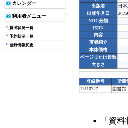
カレンダー
出版者
日本
出版年月日
2025
利用者メニュー
NDC分類
貸出状況一覧
ISBN
内容
予約状況一覧
著者紹介
登録情報変更
本体価格
ページまたは冊数
大きさ
登録番号
所蔵
13110327
図書館
「資料