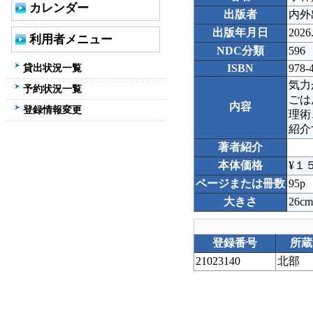
カレンダー
出版者
内外
出版年月日
2026
利用者メニュー
NDC分類
596
貸出状況一覧
ISBN
978-
気力
予約状況一覧
ごは
内容
登録情報変更
理術
紹介
著者紹介
本体価格
¥１
ページまたは冊数
95p
大きさ
26cm
登録番号
所蔵
21023140
北部