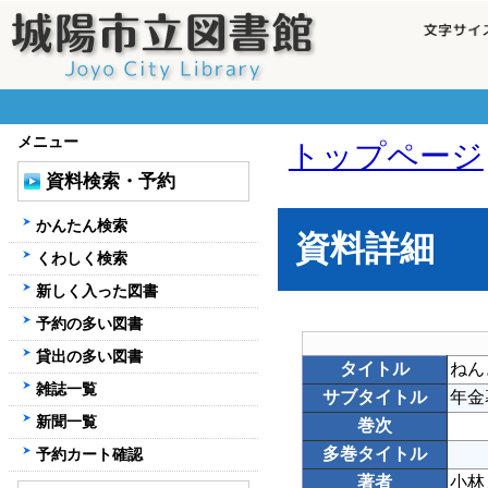
メニュー
トップページ
資料検索・予約
かんたん検索
資料詳細
くわしく検索
新しく入った図書
予約の多い図書
貸出の多い図書
タイトル
ねん
雑誌一覧
サブタイトル
年金
新聞一覧
巻次
多巻タイトル
予約カート確認
著者
小林