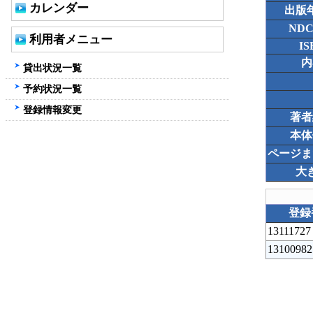
カレンダー
出版
ND
利用者メニュー
IS
内
貸出状況一覧
予約状況一覧
登録情報変更
著者
本体
ページま
大
登録
13111727
13100982