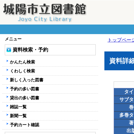
メニュー
トップペー
資料検索・予約
資料詳
かんたん検索
くわしく検索
新しく入った図書
予約の多い図書
タイ
貸出の多い図書
サブタ
雑誌一覧
巻
多巻タ
新聞一覧
著
予約カート確認
出