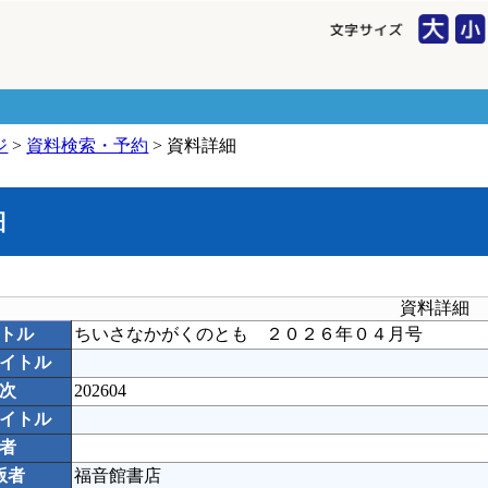
ジ
>
資料検索・予約
> 資料詳細
細
資料詳細
トル
ちいさなかがくのとも ２０２６年０４月号
イトル
次
202604
イトル
者
版者
福音館書店