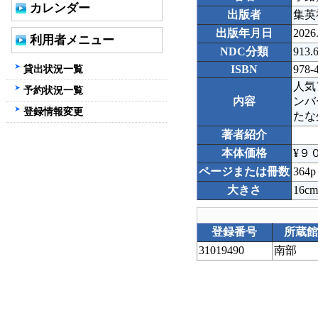
カレンダー
出版者
集英
出版年月日
2026
利用者メニュー
NDC分類
913.
貸出状況一覧
ISBN
978-
人気
予約状況一覧
内容
ンバ
登録情報変更
たな
著者紹介
本体価格
¥９
ページまたは冊数
364p
大きさ
16cm
登録番号
所蔵
31019490
南部