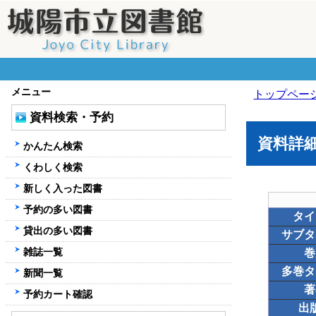
メニュー
トップペー
資料検索・予約
資料詳
かんたん検索
くわしく検索
新しく入った図書
予約の多い図書
タイ
貸出の多い図書
サブタ
雑誌一覧
巻
多巻タ
新聞一覧
著
予約カート確認
出