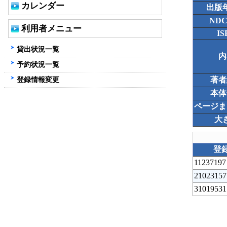
カレンダー
出版
ND
利用者メニュー
IS
貸出状況一覧
内
予約状況一覧
登録情報変更
著者
本体
ページま
大
登
11237197
21023157
31019531