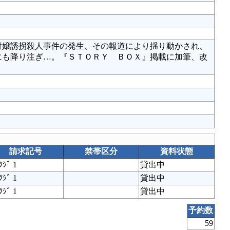
付嬢誘拐殺人事件の発生、その報道により揺り動かされ、
にも降り注ぎ…。『ＳＴＯＲＹ ＢＯＸ』掲載に加筆、改
請求記号
禁帯区分
資料状態
ﾂｼﾞ 1
貸出中
ﾂｼﾞ 1
貸出中
ﾂｼﾞ 1
貸出中
予約数
59