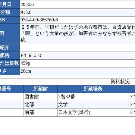
年月日
2026.6
C分類
913.6
BN
978-4-09-386769-6
２５年前、平穏だったはずの地方都市は、百貨店受
容
「噂」という大量の炎が、加害者のみならず被害者
稿。
紹介
価格
¥１９００
たは冊数
459p
きさ
20cm
資料状況
録番号
所蔵館
所蔵場所
図書館
2階32番
F 
北部
文学
F 
南部
日本文学(単行)
F 