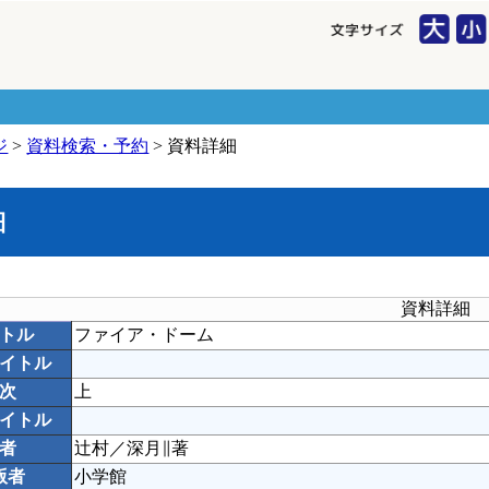
ジ
>
資料検索・予約
> 資料詳細
細
資料詳細
トル
ファイア・ドーム
イトル
次
上
イトル
者
辻村／深月∥著
版者
小学館