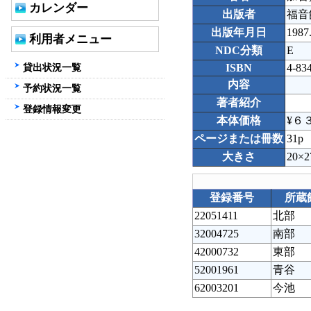
カレンダー
出版者
福音
出版年月日
1987
利用者メニュー
NDC分類
E
貸出状況一覧
ISBN
4-83
内容
予約状況一覧
著者紹介
登録情報変更
本体価格
¥６
ページまたは冊数
31p
大きさ
20×2
登録番号
所蔵
22051411
北部
32004725
南部
42000732
東部
52001961
青谷
62003201
今池