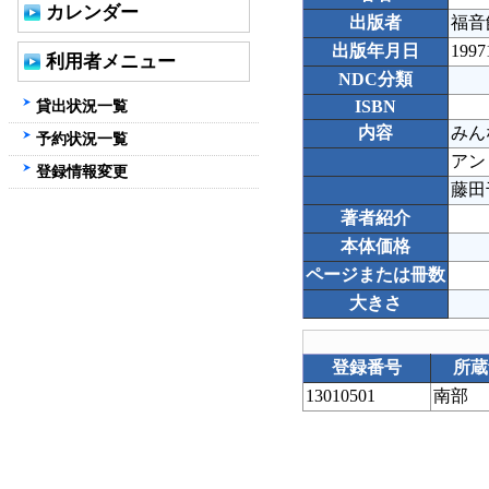
カレンダー
出版者
福音
出版年月日
1997
利用者メニュー
NDC分類
貸出状況一覧
ISBN
内容
みん
予約状況一覧
アン
登録情報変更
藤田
著者紹介
本体価格
ページまたは冊数
大きさ
登録番号
所蔵
13010501
南部