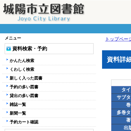
メニュー
トップペー
資料検索・予約
資料詳
かんたん検索
くわしく検索
新しく入った図書
予約の多い図書
タイ
貸出の多い図書
サブタ
雑誌一覧
巻
多巻タ
新聞一覧
著
予約カート確認
出