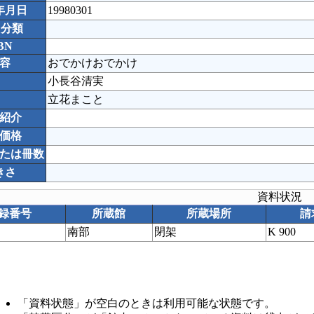
年月日
19980301
C分類
BN
容
おでかけおでかけ
小長谷清実
立花まこと
紹介
価格
たは冊数
きさ
資料状況
録番号
所蔵館
所蔵場所
請
南部
閉架
K 900
「資料状態」が空白のときは利用可能な状態です。