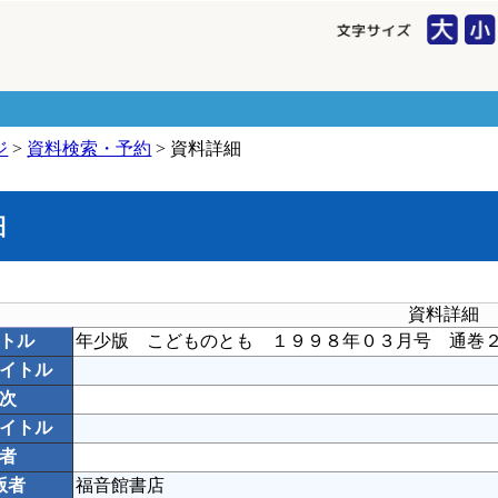
ジ
>
資料検索・予約
> 資料詳細
細
資料詳細
トル
年少版 こどものとも １９９８年０３月号 通巻
イトル
次
イトル
者
版者
福音館書店