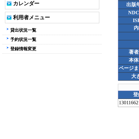
カレンダー
出版
ND
利用者メニュー
IS
内
貸出状況一覧
予約状況一覧
登録情報変更
著者
本体
ページま
大
登
13011662