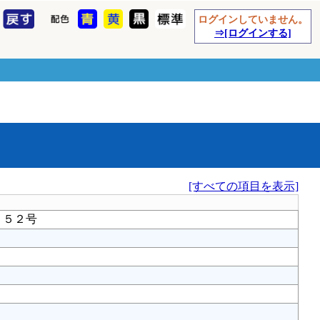
ログインしていません。
⇒[ログインする]
[すべての項目を表示]
２５２号