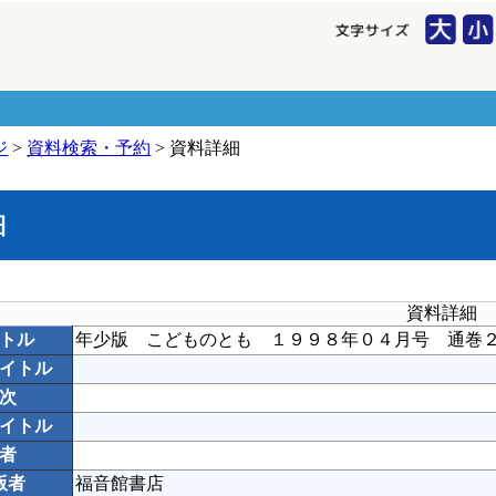
ジ
>
資料検索・予約
> 資料詳細
細
資料詳細
トル
年少版 こどものとも １９９８年０４月号 通巻
イトル
次
イトル
者
版者
福音館書店