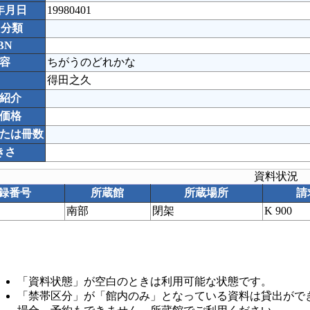
年月日
19980401
C分類
BN
容
ちがうのどれかな
得田之久
紹介
価格
たは冊数
きさ
資料状況
録番号
所蔵館
所蔵場所
請
南部
閉架
K 900
「資料状態」が空白のときは利用可能な状態です。
「禁帯区分」が「館内のみ」となっている資料は貸出がで