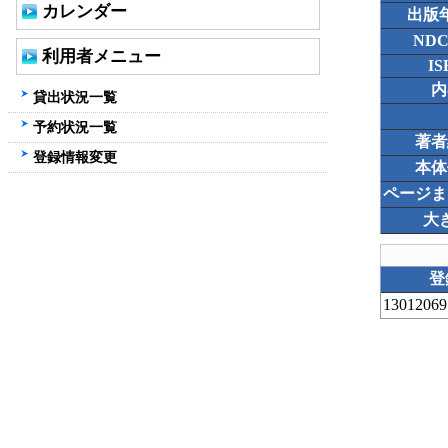
カレンダー
出版
ND
利用者メニュー
IS
内
貸出状況一覧
予約状況一覧
著者
登録情報変更
本体
ページま
大
登
13012069