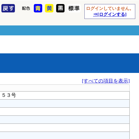
ログインしていません。
⇒[ログインする]
[すべての項目を表示]
２５３号