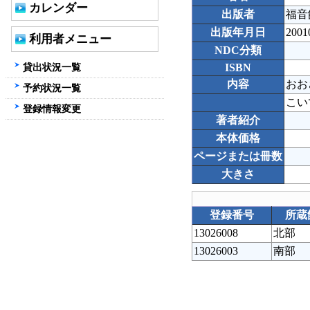
カレンダー
出版者
福音
出版年月日
2001
利用者メニュー
NDC分類
貸出状況一覧
ISBN
内容
おお
予約状況一覧
こい
登録情報変更
著者紹介
本体価格
ページまたは冊数
大きさ
登録番号
所蔵
13026008
北部
13026003
南部